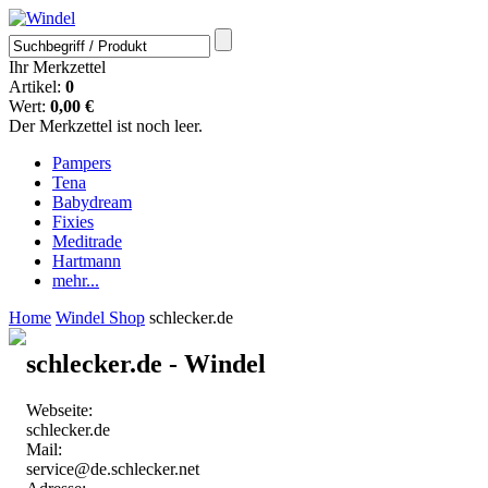
Ihr Merkzettel
Artikel:
0
Wert:
0,00 €
Der Merkzettel ist noch leer.
Pampers
Tena
Babydream
Fixies
Meditrade
Hartmann
mehr...
Home
Windel Shop
schlecker.de
schlecker.de - Windel
Webseite:
schlecker.de
Mail:
service@de.schlecker.net